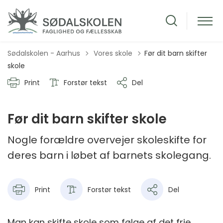
Tilbage til
Sødalskolen - Aarhus
Vores skole
Før dit barn skifter
skole
Print
Forstør tekst
Del
Før dit barn skifter skole
Nogle forældre overvejer skoleskifte for
deres barn i løbet af barnets skolegang.
Print
Forstør tekst
Del
Man kan skifte skole som følge af det frie