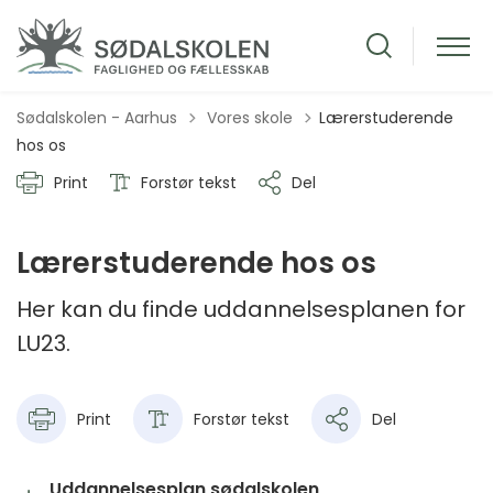
Tilbage til
Sødalskolen - Aarhus
Vores skole
Lærerstuderende
hos os
Print
Forstør tekst
Del
Lærerstuderende hos os
Her kan du finde uddannelsesplanen for
LU23.
Print
Forstør tekst
Del
Uddannelsesplan sødalskolen